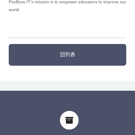
PosBoss IT
’
s mission is to empower educators to improve our
world.
回列表